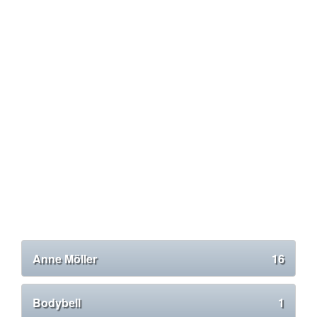
Anne Möller
16
Bodybell
1