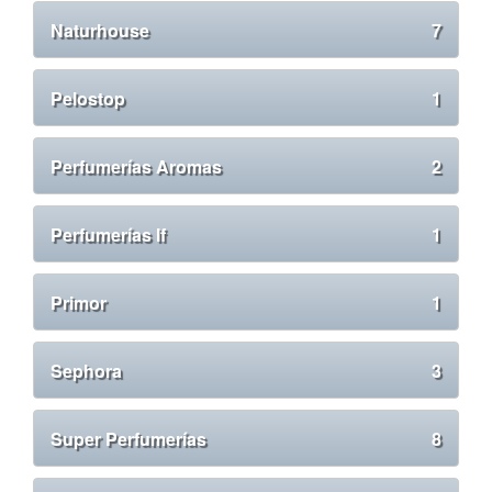
Naturhouse
7
Pelostop
1
Perfumerías Aromas
2
Perfumerías If
1
Primor
1
Sephora
3
Super Perfumerías
8