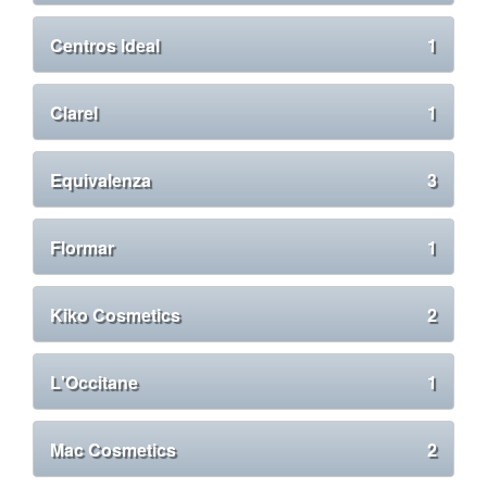
Centros Ideal
1
Clarel
1
Equivalenza
3
Flormar
1
Kiko Cosmetics
2
L'Occitane
1
Mac Cosmetics
2