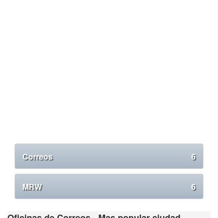
Correos
6
MRW
6
Oficinas de Correos - Mas popular ciudad.